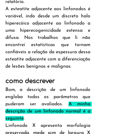
relatório.
A esteatite adjacente aos linfonodos é 
variável, indo desde um discreto halo 
hiperecóico adjacente ao linfonodo a 
uma hiperecogenicidade extensa e 
difusa. Nos trabalhos que li não 
encontrei estatísticas que tornam 
confiáveis a relação da espessura dessa 
esteatite adjacente com a diferenciação 
de lesões benignas e malignas.
como descrever
Bom, a descrição de um linfonodo 
engloba todos os parâmetros que 
puderam ser avaliados. 
A minha 
descrição de um linfonodo normal é a 
seguinte
:
Linfonodo X apresenta morfologia 
preservada, mede xcm de largura X 