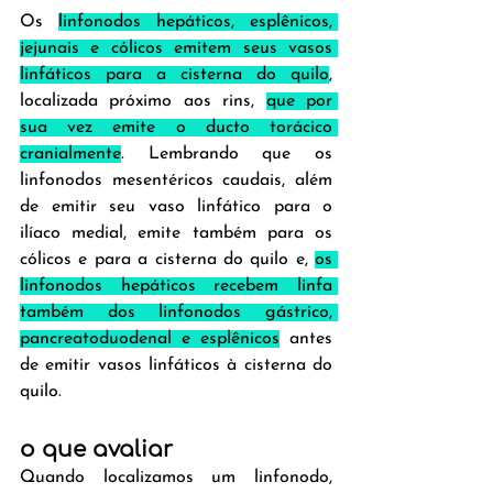
Os 
linfonodos hepáticos, esplênicos, 
jejunais e cólicos emitem seus vasos 
linfáticos para a cisterna do quilo
, 
localizada próximo aos rins, 
que por 
sua vez emite o ducto torácico 
cranialmente
. Lembrando que os 
linfonodos mesentéricos caudais, além 
de emitir seu vaso linfático para o 
ilíaco medial, emite também para os 
cólicos e para a cisterna do quilo e, 
os 
linfonodos hepáticos recebem linfa 
também dos linfonodos gástrico, 
pancreatoduodenal e esplênicos
 antes 
de emitir vasos linfáticos à cisterna do 
quilo.
o que avaliar
Quando localizamos um linfonodo, 