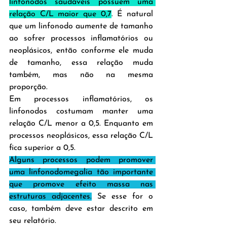
linfonodos saudáveis possuem uma 
relação C/L maior que 0,7
. É natural 
que um linfonodo aumente de tamanho 
ao sofrer processos inflamatórios ou 
neoplásicos, então conforme ele muda 
de tamanho, essa relação muda 
também, mas não na mesma 
proporção.
Em processos inflamatórios, os 
linfonodos costumam manter uma 
relação C/L menor a 0,5. Enquanto em 
processos neoplásicos, essa relação C/L 
fica superior a 0,5.
Alguns processos podem promover 
uma linfonodomegalia tão importante 
que promove efeito massa nas 
estruturas adjacentes.
 Se esse for o 
caso, também deve estar descrito em 
seu relatório.