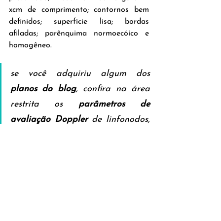
xcm de comprimento; contornos bem 
definidos; superfície lisa; bordas 
afiladas; parênquima normoecóico e 
homogêneo.
se você adquiriu algum dos 
planos do blog
, confira na área 
restrita os 
parâmetros de 
avaliação Doppler
 de linfonodos, 
que 
costumam ser determinantes
para diferenciar linfonodopatias 
inflamatórias/reacionais de 
neoplásicas/metastáticas
polêmica!