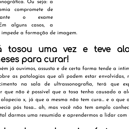
nográfica. Ou seja: a 
tomia compromete de 
rtante o exame 
 Em alguns casos, a 
 impede a formação de imagem.
á tosou uma vez e teve alop
ses para curar!
ém já ouvimos, assusta e de certa forma tende a inti
obre as patologias que ali podem estar envolvidas, 
cimento na sala de ultrassonografia, terá que exp
er que não é possível que a tosa tenha causado a alo
alopecia x, já que a mesma não tem cura... e o que o
pecia pós tosa... ah, mas você não tem amplo conhec
tal darmos uma resumida e aprendermos a lidar com 