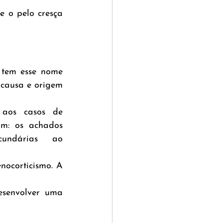
 o pelo cresça 
tem esse nome 
causa e origem 
 aos casos de 
m: os achados 
undárias ao 
ocorticismo. A 
senvolver uma 