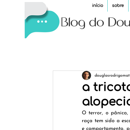
início
sobre
douglasrodrigomat
a tricot
alopeci
O terror, o pânico,
raça tem sido a esco
e comportamento, po