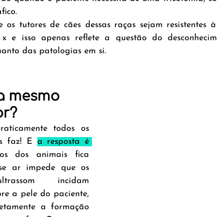
fico.
s tutores de cães dessas raças sejam resistentes à 
x e isso apenas reflete a questão do desconhecime
uanto das patologias em si.
a mesmo 
or?
aticamente todos os 
s faz! E 
a resposta é 
os dos animais fica 
se ar impede que os 
rassom incidam 
e a pele do paciente, 
etamente a formação 