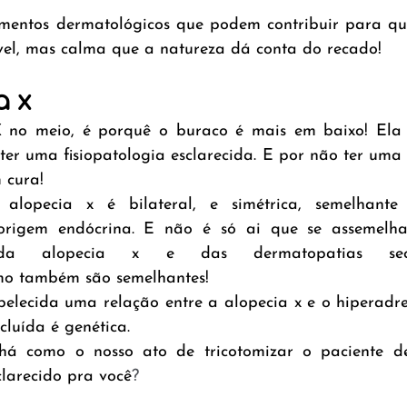
amentos dermatológicos que podem contribuir para que
vel, mas calma que a natureza dá conta do recado!
a x
 no meio, é porquê o buraco é mais em baixo! Ela 
ter uma fisiopatologia esclarecida. E por não ter uma 
 cura!
 alopecia x é bilateral, e simétrica, semelhante
origem endócrina. E não é só ai que se assemelha
os da alopecia x e das dermatopatias sec
smo também são semelhantes!
belecida uma relação entre a alopecia x e o hiperadren
cluída é genética.
há como o nosso ato de tricotomizar o paciente de
clarecido pra você
?