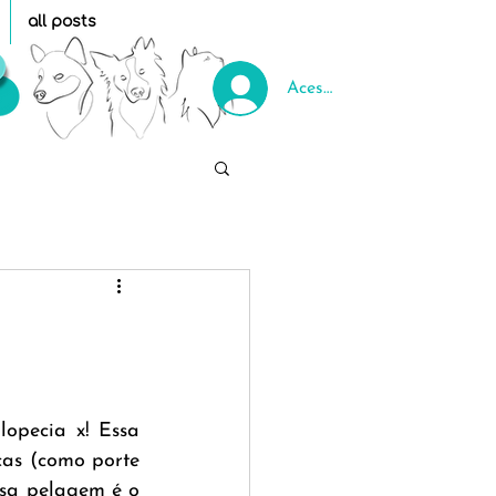
all posts
Acessar
opecia x! Essa 
cas (como porte 
sa pelagem é o 