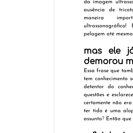
da imagem ultrasso
ausência de trico
maneira impo
ultrassonográfico!
pelagem até mesmo
mas ele j
demorou me
Essa frase que tamb
tem conhecimento s
detentor do conhe
questões e esclarec
certamente não era 
ter tido é uma alo
assunto
?
 Então que 