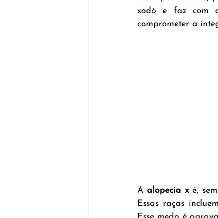
xodó e faz com q
comprometer a inte
A 
alopecia x
 é, se
Essas raças inclue
Esse medo é agravad