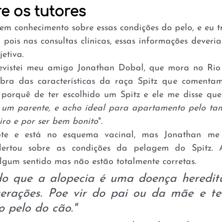
e os tutores
tem conhecimento sobre essas condições do pelo, e eu t
 pois nas consultas clínicas, essas informações deveri
etiva. 
revistei meu amigo Jonathan Dobal, que mora no Rio 
mbra das características da raça Spitz que comenta
o porquê de ter escolhido um Spitz e ele me disse que
e um parente, e acho ideal para apartamento pelo ta
iro e por ser bem bonito
".
te e está no esquema vacinal, mas Jonathan me 
alertou sobre as condições da pelagem do Spitz. A
gum sentido mas não estão totalmente corretas.
do que a alopecia é uma doença hereditá
erações. Poe vir do pai ou da mãe e te
 pelo do cão."