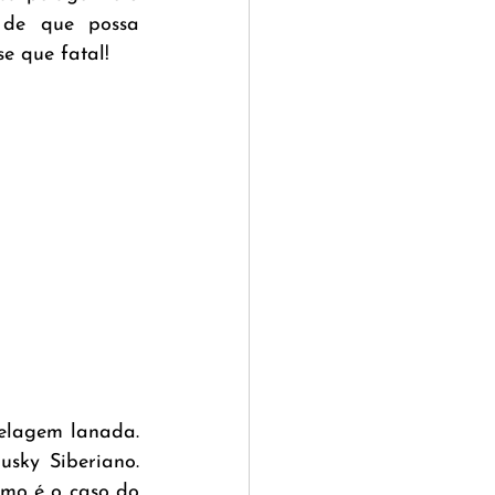
de que possa 
e que fatal!
elagem lanada. 
sky Siberiano. 
mo é o caso do 