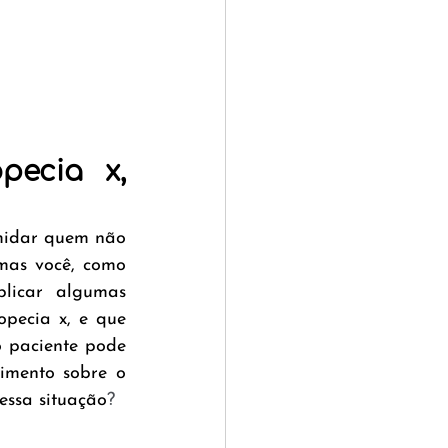
ecia x, 
midar quem não 
mas você, como 
licar algumas 
pecia x, e que 
 paciente pode 
imento sobre o 
essa situação
?