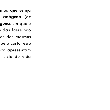
mos que esteja 
: 
anágena
 (de 
ógena
, em que o 
o das fases não 
los dos mesmos 
elo curto, esse 
rto apresentam 
 ciclo de vida 