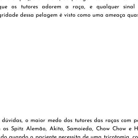
ue os tutores adorem a raça, e qualquer sinal 
gridade dessa pelagem é visto como uma ameaça quas
m dúvidas, o maior medo dos tutores das raças com p
m os Spitz Alemão, Akita, Samoieda, Chow Chow e Hu
o quando o paciente necessita de uma tricotomia, co