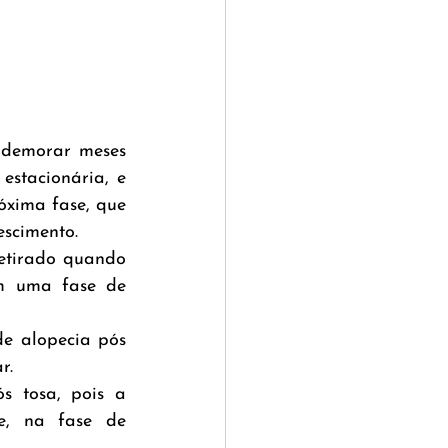
 demorar meses 
stacionária, e 
óxima fase, que 
escimento.
etirado quando 
m uma fase de 
 alopecia pós 
r.
 tosa, pois a 
e, na fase de 