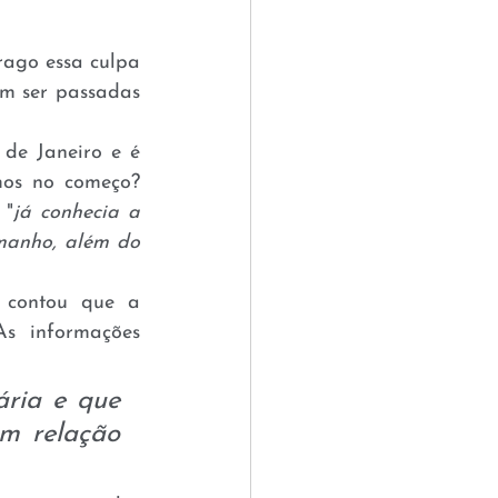
rago essa culpa 
am ser passadas 
de Janeiro e é 
mos no começo? 
 "
já conhecia a 
manho, além do 
contou que a 
s informações 
ria e que 
m relação 