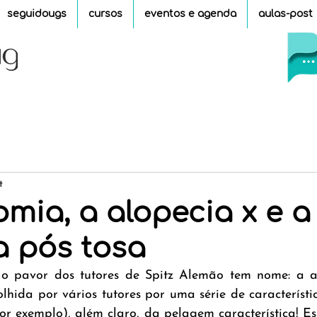
seguidougs
cursos
eventos e agenda
aulas-post
t
omia, a alopecia x e a
a pós tosa
 o pavor dos tutores de Spitz Alemão tem nome: a al
lhida por vários tutores por uma série de característi
r exemplo), além claro, da pelagem característica! Es