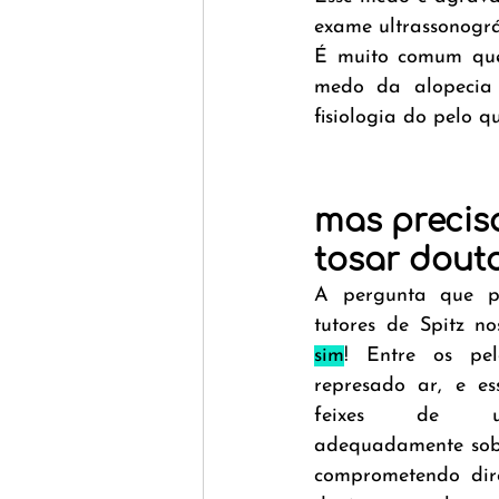
exame ultrassonográ
É muito comum que o
medo da alopecia 
fisiologia do pelo q
mas precis
tosar dout
A pergunta que pr
tutores de Spitz no
sim
! Entre os pel
represado ar, e es
feixes de ult
adequadamente sobr
comprometendo dir