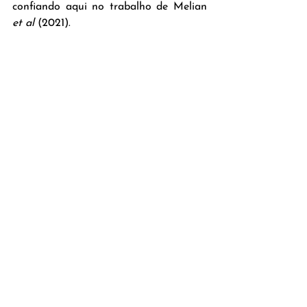
confiando aqui no trabalho de Melian 
et al
 (2021).
A maior espessura da cortical dividida pelo 
diâmetro da aorta deve ser usada para a 
arelação adrenal/aorta. Fonte: Agut et al, 
2019
no vídeo desta aula-post você 
confere detalhes e os valores 
de normalidade para estas 
referências