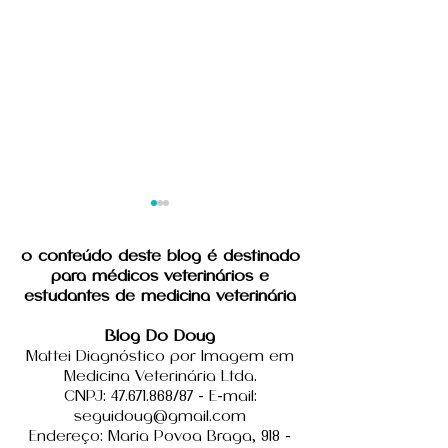
o conteúdo deste blog é destinado
para médicos veterinários e
estudantes de medicina veterinária
Blog Do Doug
Mattei Diagnóstico por Imagem em
módulo 2 - revisão
módulo 3 - o
Medicina Veterinária Ltda.
anatômica e
estômago
CNPJ: 47.671.868/87 - E-mail:
ultrassonográfica
seguidoug@gmail.com
Endereço: Maria Povoa Braga, 918 -