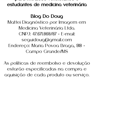
estudantes de medicina veterinária
Blog Do Doug
Mattei Diagnóstico por Imagem em
módulo 4 - o i
módulo 3 - o
Medicina Veterinária Ltda.
estômago
CNPJ: 47.671.868/87 - E-mail:
seguidoug@gmail.com
Endereço: Maria Povoa Braga, 918 -
Campo Grande/MS
As políticas de reembolso e devolução
estarão especificadas na compra e
aquisição de cada produto ou serviço.
contato
Nome