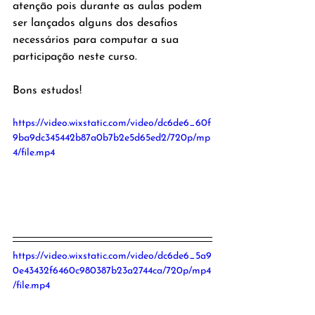
atenção pois durante as aulas podem 
ser lançados alguns dos desafios 
necessários para computar a sua 
participação neste curso.
Bons estudos!
https://video.wixstatic.com/video/dc6de6_60f
9ba9dc345442b87a0b7b2e5d65ed2/720p/mp
4/file.mp4
https://video.wixstatic.com/video/dc6de6_5a9
0e43432f6460c980387b23a2744ca/720p/mp4
/file.mp4