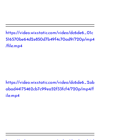
https://video.wixstatic.com/video/dc6de6_01c
516570be64d2e850d7b49f4c70ad9/720p/mp4
/file.mp4
https://video.wixstatic.com/video/dc6de6_2ab
abad44175462cb7c99ea52f33fcf4/720p/mp4/f
ile.mp4