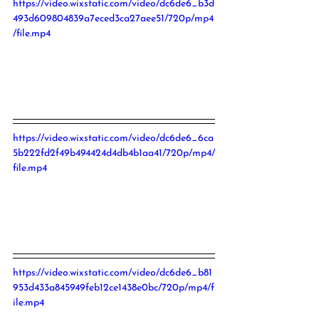
https://video.wixstatic.com/video/dc6de6_b3d
493d609804839a7eced3ca27aee51/720p/mp4
/file.mp4
https://video.wixstatic.com/video/dc6de6_6ca
5b222fd2f49b494424d4db4b1aa41/720p/mp4/
file.mp4
https://video.wixstatic.com/video/dc6de6_b81
953d433a845949feb12ce1438e0bc/720p/mp4/f
ile.mp4