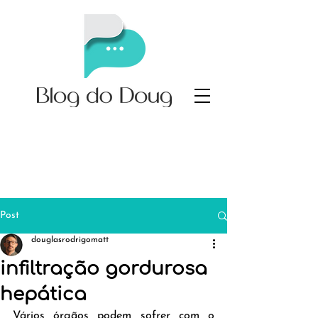
Post
douglasrodrigomatt
infiltração gordurosa
hepática
Vários órgãos podem sofrer com o 