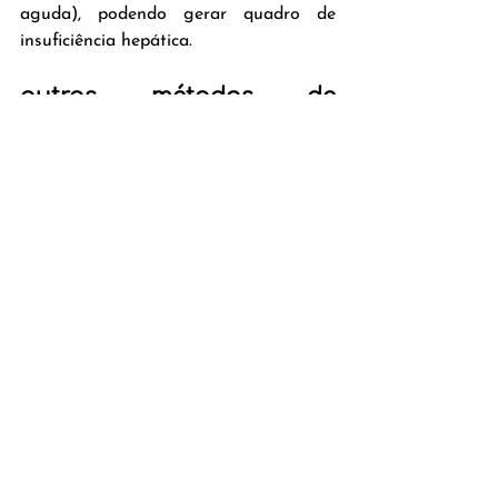
aguda), podendo gerar quadro de 
insuficiência hepática.
outros métodos de 
avaliação
Existem outras maneiras de avaliação 
da infiltração gordurosa hepática em 
nossos pacientes, como histograma e 
elastografia.
Como material complementar, temos 
um artigo recente (e nacional) sobre o 
histograma 
na avaliação da infiltração 
gordurosa, vale a pena dar uma lida.
Quanto a elastografia, o entendimento 
é mais simples. A elastografia 
consegue avaliar a maciez ou rigidez 
do tecido avaliado, e como vimos no 
decorrer do post, a infiltração 