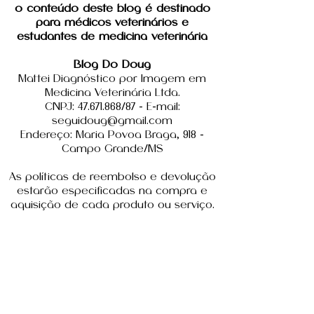
o conteúdo deste blog é destinado
para médicos veterinários e
estudantes de medicina veterinária
sim, mas não...
Blog Do Doug
Mattei Diagnóstico por Imagem em
relações anat
Medicina Veterinária Ltda.
das adrenais
CNPJ: 47.671.868/87 - E-mail:
seguidoug@gmail.com
Endereço: Maria Povoa Braga, 918 -
Campo Grande/MS
As políticas de reembolso e devolução
estarão especificadas na compra e
aquisição de cada produto ou serviço.
contato
Nome