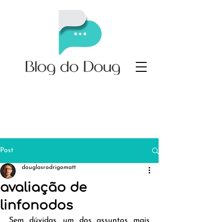
Post
douglasrodrigomatt
avaliação de
linfonodos
Sem dúvidas, um dos assuntos mais 