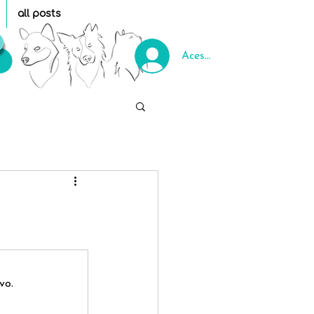
all posts
Acessar
vo.