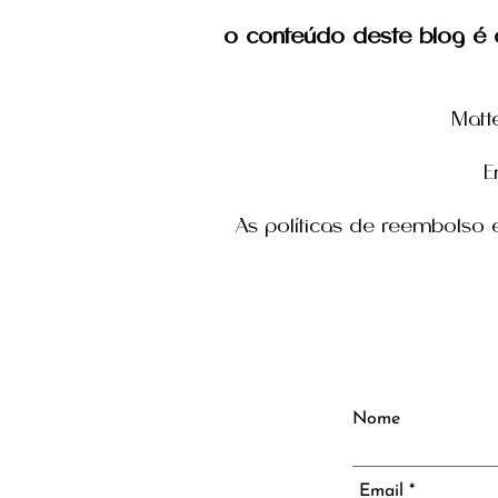
o conteúdo deste blog é d
Matt
E
detalhes da cortical renal
As políticas de reembolso
Nome
Email