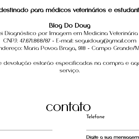
estinado para médicos veterinários e estudant
Blog Do Doug
ei Diagnóstico por Imagem em Medicina Veterinária 
sim, mas não...
CNPJ: 47.671.868/87 - E-mail: seguidoug@gmail.com
ndereço: Maria Povoa Braga, 918 - Campo Grande/
rel
adr
 e devolução estarão especificadas na compra e aq
serviço.
contato
Telefone
Digite a sua mensagem.