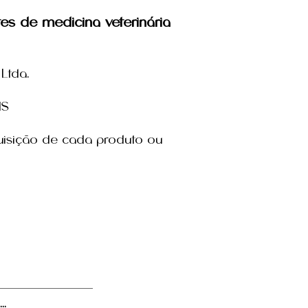
es de medicina veterinária
Ltda.
MS
ações anatômicas das
enais
uisição de cada produto ou
..