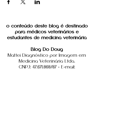
o conteúdo deste blog é destinado
para médicos veterinários e
estudantes de medicina veterinária
Blog Do Doug
Mattei Diagnóstico por Imagem em
Medicina Veterinária Ltda.
CNPJ: 47.671.868/87 - E-mail:
seguidoug@gmail.com
Endereço: Maria Povoa Braga, 918 -
Campo Grande/MS
As políticas de reembolso e devolução
estarão especificadas na compra e
aquisição de cada produto ou serviço.