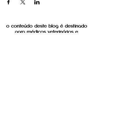
o conteúdo deste blog é destinado
para médicos veterinários e
estudantes de medicina veterinária
Blog Do Doug
Mattei Diagnóstico por Imagem em
Medicina Veterinária Ltda.
CNPJ: 47.671.868/87 - E-mail:
seguidoug@gmail.com
Endereço: Maria Povoa Braga, 918 -
Campo Grande/MS
As políticas de reembolso e devolução
estarão especificadas na compra e
aquisição de cada produto ou serviço.