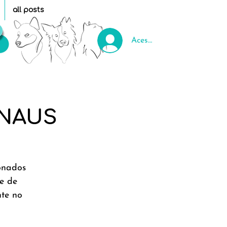
all posts
Acessar
l NAUS
ionados
e de
nte no